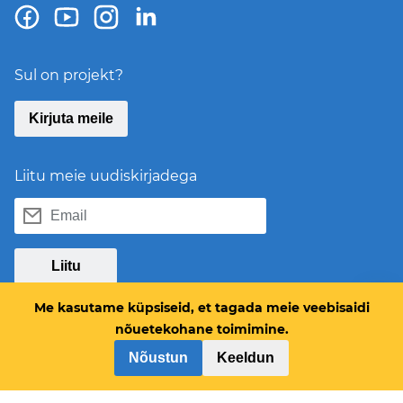
Sul on projekt?
Kirjuta meile
Liitu meie uudiskirjadega
Email
Liitu
Me kasutame küpsiseid, et tagada meie veebisaidi
nõuetekohane toimimine.
Nõustun
Keeldun
Tooted